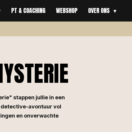
PT & COACHING
WEBSHOP
OVER ONS
MYSTERIE
rie" stappen jullie in een
detective-avontuur vol
zingen en onverwachte