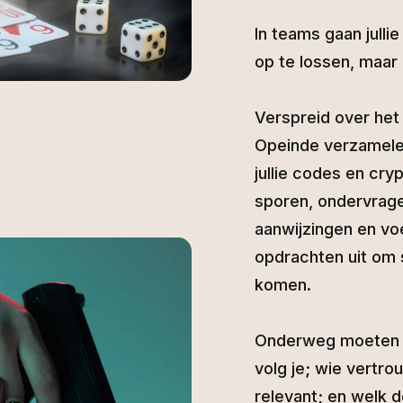
In teams gaan jull
op te lossen, maar n
Verspreid over het
Opeinde verzamelen 
jullie codes en cry
sporen, ondervragen
aanwijzingen en voe
opdrachten uit om 
komen.
Onderweg moeten 
volg je; wie vertro
relevant; en welk d