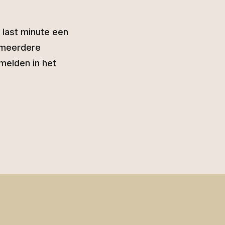
e last minute een
e meerdere
rmelden in het