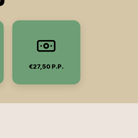
€27,50 P.P.