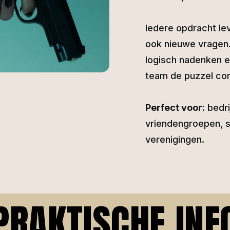
Iedere opdracht le
ook nieuwe vragen.
logisch nadenken 
team de puzzel co
Perfect voor:
bedri
vriendengroepen, 
verenigingen.
PRAKTISCHE INF