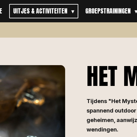
E
UITJES & ACTIVITEITEN
GROEPSTRAININGEN
HET 
Tijdens "Het Myste
spannend outdoor 
geheimen, aanwij
wendingen.