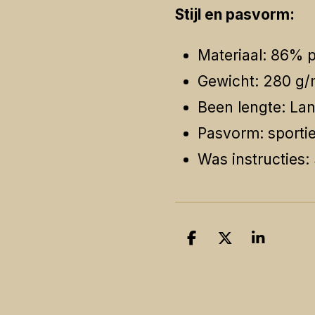
Stijl en pasvorm:
Materiaal: 86% p
Gewicht: 280 g/
Been lengte: La
Pasvorm: sportie
Was instructies
D
D
S
e
e
h
l
e
a
e
l
r
n
e