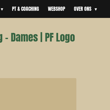
PT & COACHING
WEBSHOP
OVER ONS
g - Dames | PF Logo