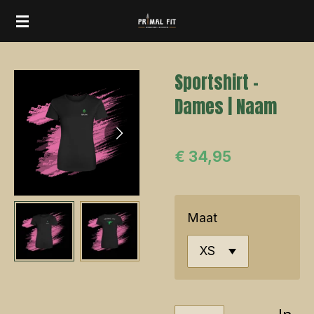
Ga
direct
naar
Sportshirt -
de
Dames | Naam
hoofdinhoud
€ 34,95
Maat