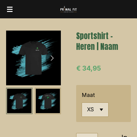
Ga
direct
naar
Sportshirt -
de
Heren | Naam
hoofdinhoud
€ 34,95
Maat